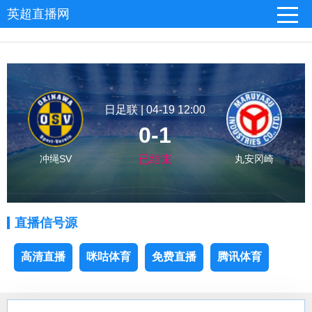
英超直播网
日足联 | 04-19 12:00
0-1
冲绳SV
已结束
丸安冈崎
直播信号源
高清直播
咪咕体育
免费直播
腾讯体育