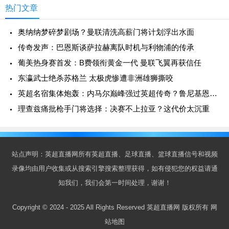
热门文章
奥纳纳梦碎梦剧场？曼联清洗高薪门将计划浮出水面
传奇发声：巴恩斯谈萨拉赫离队时机与利物浦的传承
葡美热身赛首发：B费领衔黄金一代 曼联飞翼再获信任
东瀛武士绝杀苏格兰 太极虎惨遭非洲雄狮撕咬
英超名宿集体炮轰：内马尔巅峰强过英超传奇？鲁尼基恩不留情面
理查兹痛批枪手门将选择：决赛不上拉亚？这代价太沉重
站点声明：英超直播网所有英超直播、足球直播、篮球直播信号和视频
录像均由用户收集或从搜索引擎搜索整理获得，如有侵犯您的权益请通
知我们，我们会第一时间处理，谢谢！
Copyright © 2024 - 2025 All Rights Reserved 英超直播网 版权所有
网
站地图