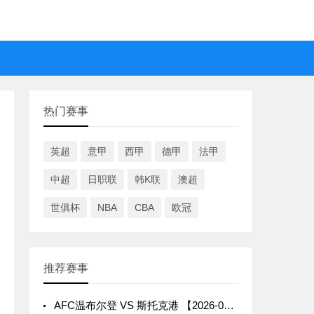
热门赛事
英超
意甲
西甲
德甲
法甲
中超
日职联
韩K联
澳超
世俱杯
NBA
CBA
欧冠
推荐赛事
AFC温布尔登 VS 斯托克港 【2026-04-16 02:45:00】