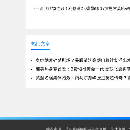
下一篇:
终结3连败！利物浦2-0富勒姆 17岁恩古莫哈
热门文章
奥纳纳梦碎梦剧场？曼联清洗高薪门将计划浮出
葡美热身赛首发：B费领衔黄金一代 曼联飞翼再
站点声明：英超直播网所有英超直播、足球直播、