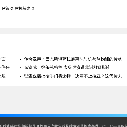
破门+策动 萨拉赫建功
水面
传奇发声：巴恩斯谈萨拉赫离队时机与利物浦的传承
获信任
东瀛武士绝杀苏格兰 太极虎惨遭非洲雄狮撕咬
英超名宿集体炮轰：内马尔巅峰强过英超传奇？鲁尼基恩不留情面
理查兹痛批枪手门将选择：决赛不上拉亚？这代价太沉重
篮球直播信号和视频录像均由用户收集或从搜索引擎搜索整理获得，如有侵犯