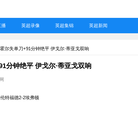
直播
英超录像
英超集锦
英超新闻
 霍尔失单刀+91分钟绝平 伊戈尔·蒂亚戈双响
91分钟绝平 伊戈尔·蒂亚戈双响
播网
布伦特福德2-2埃弗顿