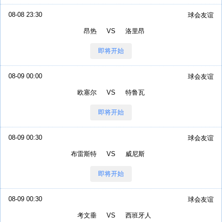
08-08 23:30
球会友谊
昂热
VS
洛里昂
即将开始
08-09 00:00
球会友谊
欧塞尔
VS
特鲁瓦
即将开始
08-09 00:30
球会友谊
布雷斯特
VS
威尼斯
即将开始
08-09 00:30
球会友谊
考文垂
VS
西班牙人