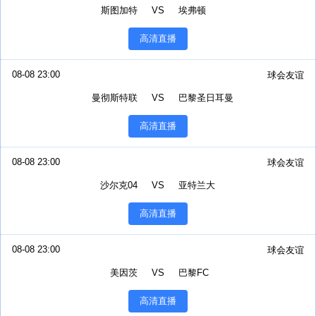
斯图加特
VS
埃弗顿
高清直播
08-08 23:00
球会友谊
曼彻斯特联
VS
巴黎圣日耳曼
高清直播
08-08 23:00
球会友谊
沙尔克04
VS
亚特兰大
高清直播
08-08 23:00
球会友谊
美因茨
VS
巴黎FC
高清直播