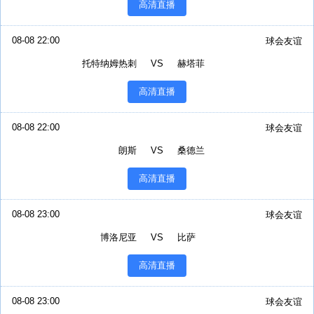
高清直播
08-08 22:00
球会友谊
托特纳姆热刺
VS
赫塔菲
高清直播
08-08 22:00
球会友谊
朗斯
VS
桑德兰
高清直播
08-08 23:00
球会友谊
博洛尼亚
VS
比萨
高清直播
08-08 23:00
球会友谊