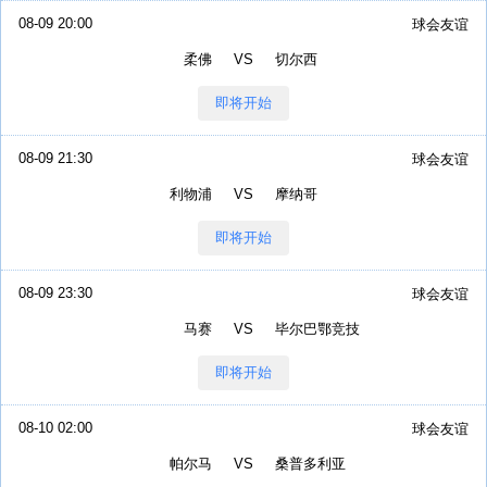
08-09 20:00
球会友谊
柔佛
VS
切尔西
即将开始
08-09 21:30
球会友谊
利物浦
VS
摩纳哥
即将开始
08-09 23:30
球会友谊
马赛
VS
毕尔巴鄂竞技
即将开始
08-10 02:00
球会友谊
帕尔马
VS
桑普多利亚