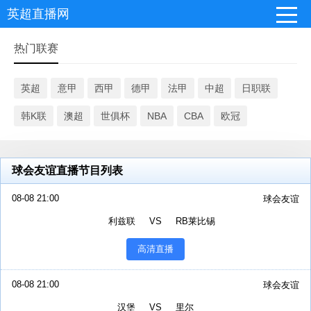
英超直播网
热门联赛
英超
意甲
西甲
德甲
法甲
中超
日职联
韩K联
澳超
世俱杯
NBA
CBA
欧冠
球会友谊直播节目列表
08-08 21:00
球会友谊
利兹联
VS
RB莱比锡
高清直播
08-08 21:00
球会友谊
汉堡
VS
里尔