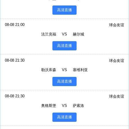
高清直播
08-08 21:00
球会友谊
法兰克福
VS
赫尔城
高清直播
08-08 21:30
球会友谊
勒沃库森
VS
塞维利亚
高清直播
08-08 21:30
球会友谊
奥格斯堡
VS
萨索洛
高清直播