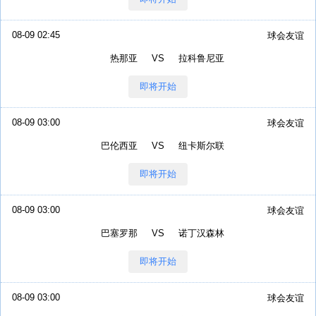
08-09 02:45
球会友谊
热那亚
VS
拉科鲁尼亚
即将开始
08-09 03:00
球会友谊
巴伦西亚
VS
纽卡斯尔联
即将开始
08-09 03:00
球会友谊
巴塞罗那
VS
诺丁汉森林
即将开始
08-09 03:00
球会友谊