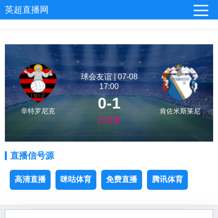
英超直播网
球会友谊 | 07-08
17:00
0-1
辛特罗尼克
肯佐米斯莱尼
已结束
直播信号源
高清直播
咪咕体育
免费直播
腾讯体育