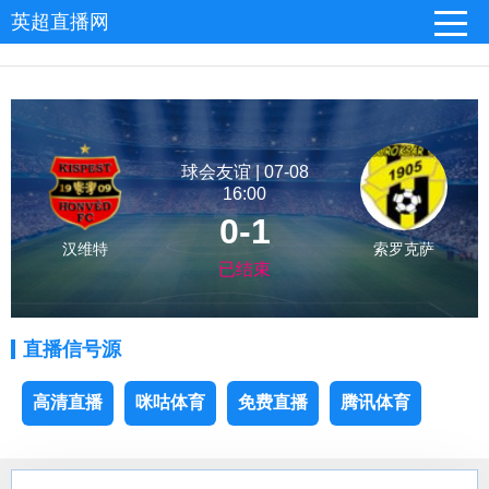
英超直播网
球会友谊 | 07-08
16:00
0-1
汉维特
索罗克萨
已结束
直播信号源
高清直播
咪咕体育
免费直播
腾讯体育