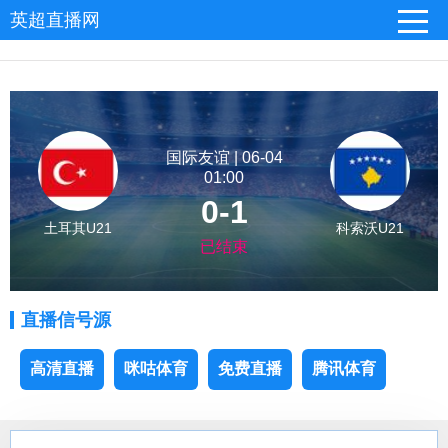
英超直播网
国际友谊 | 06-04
01:00
0-1
土耳其U21
科索沃U21
已结束
直播信号源
高清直播
咪咕体育
免费直播
腾讯体育