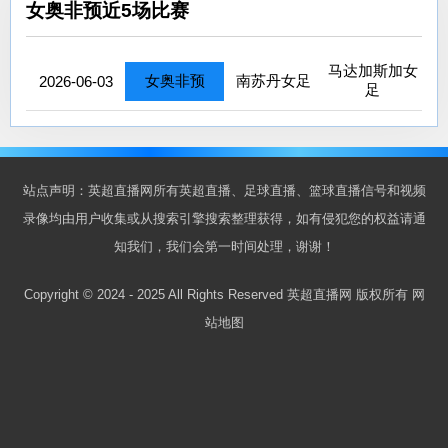
女奥非预近5场比赛
马达加斯加女
女奥非预
南苏丹女足
2026-06-03
足
站点声明：英超直播网所有英超直播、足球直播、篮球直播信号和视频
录像均由用户收集或从搜索引擎搜索整理获得，如有侵犯您的权益请通
知我们，我们会第一时间处理，谢谢！
Copyright © 2024 - 2025 All Rights Reserved 英超直播网 版权所有
网
站地图