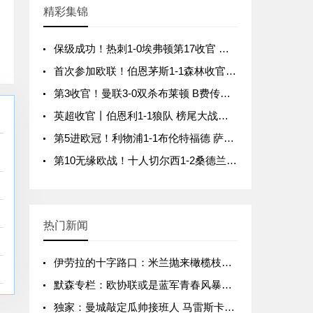
精彩集锦
保级成功！热刺1-0埃弗顿第17收官 帕利尼亚制胜热刺近6轮仅1负
首次参加欧联！伯恩茅斯1-1森林收官 塔韦尼耶救主怀特远射破门
第3收官！曼联3-0双杀布莱顿 B费传射+21助破纪录独享英超助攻王
英超收官丨伯恩利1-1狼队 榜尾大战握手言和 两队双双降入英冠
第5进欧冠！利物浦1-1布伦特福德 萨拉赫、罗伯逊结束9年红军生涯
第10无缘欧战！十人切尔西1-2桑德兰近9轮仅1胜 桑德兰第7进欧战
热门新闻
伊劳拉的十字路口：米兰抛来橄榄枝，英超失意教头如何抉择？
默森专栏：欧协联或是蓝军青春风暴的最佳舞台
独家：曼城敲定瓜帅接班人 马雷斯卡二度入主伊蒂哈德