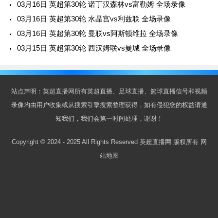
03月16日 英超第30轮 诺丁汉森林vs富勒姆 全场录像
03月16日 英超第30轮 水晶宫vs利兹联 全场录像
03月16日 英超第30轮 曼联vs阿斯顿维拉 全场录像
03月15日 英超第30轮 西汉姆联vs曼城 全场录像
站点声明：英超直播网所有英超直播、足球直播、篮球直播信号和视频
录像均由用户收集或从搜索引擎搜索整理获得，如有侵犯您的权益请通
知我们，我们会第一时间处理，谢谢！
Copyright © 2024 - 2025 All Rights Reserved 英超直播网 版权所有
网
站地图