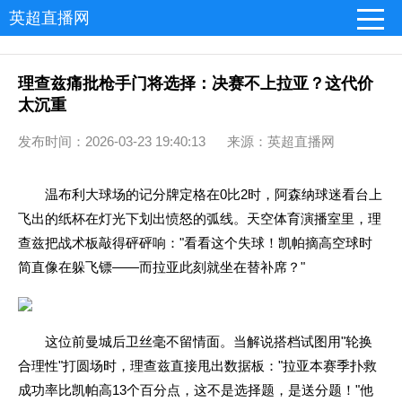
英超直播网
理查兹痛批枪手门将选择：决赛不上拉亚？这代价
太沉重
发布时间：2026-03-23 19:40:13 来源：英超直播网
温布利大球场的记分牌定格在0比2时，阿森纳球迷看台上
飞出的纸杯在灯光下划出愤怒的弧线。天空体育演播室里，理
查兹把战术板敲得砰砰响："看看这个失球！凯帕摘高空球时
简直像在躲飞镖——而拉亚此刻就坐在替补席？"
这位前曼城后卫丝毫不留情面。当解说搭档试图用"轮换
合理性"打圆场时，理查兹直接甩出数据板："拉亚本赛季扑救
成功率比凯帕高13个百分点，这不是选择题，是送分题！"他