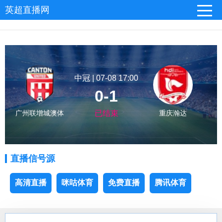
英超直播网
中冠 | 07-08 17:00
0-1
广州联增城澳体
已结束
重庆瀚达
直播信号源
高清直播
咪咕体育
免费直播
腾讯体育