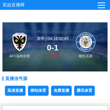
英超直播网
英甲 | 04-16 02:45
0-1
AFC温布尔登
已结束
斯托克港
直播信号源
高清直播
咪咕体育
免费直播
腾讯体育