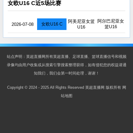
女欧U16 C近5场比赛
阿尔巴尼亚女
阿美尼亚女篮
女欧U16 C
2026-07-08
篮U16
U16
站点声明：英超直播网所有英超直播、足球直播、篮球直播信号和视频
录像均由用户收集或从搜索引擎搜索整理获得，如有侵犯您的权益请通
知我们，我们会第一时间处理，谢谢！
Copyright © 2024 - 2025 All Rights Reserved 英超直播网 版权所有
网
站地图